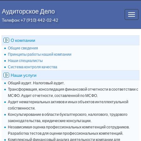
Аудиторское Дело
Togg
Телефон: +7 (910) 442-02-42
navi
О компании
Общие сведения
Принципы работы нашей компании
Наши специалисты
Система контроля качества
Наши услуги
Общий аудит. Налоговый аудит.
Трансформация, консолидация финансовой отчетности в соответствии с
МСФО. Аудит отчетности, составленной по МСФО.
Аудит нематериальных активов и иных объектов интеллектуальной
собственности.
Консультирование в области бухгалтерского, налогового, трудового
законодательства, юридические консультации.
Независимая оценка профессиональных компетенций сотрудников.
Разработка тестов для оценки профессиональных компетенций.
Комплексный финансовый анализ деятельности компании для