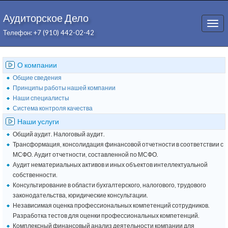
Аудиторское Дело
Togg
Телефон: +7 (910) 442-02-42
navi
О компании
Общие сведения
Принципы работы нашей компании
Наши специалисты
Система контроля качества
Наши услуги
Общий аудит. Налоговый аудит.
Трансформация, консолидация финансовой отчетности в соответствии с
МСФО. Аудит отчетности, составленной по МСФО.
Аудит нематериальных активов и иных объектов интеллектуальной
собственности.
Консультирование в области бухгалтерского, налогового, трудового
законодательства, юридические консультации.
Независимая оценка профессиональных компетенций сотрудников.
Разработка тестов для оценки профессиональных компетенций.
Комплексный финансовый анализ деятельности компании для