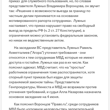
приказ для служебного пользования, но, по словам
представителя Лужных Владимира Воронцова, он звучит
так: «Решение о возможности выезда за границу по
частным делам принимается на основании
мотивированного рапорта сотрудника». Лужных
настаивает, что приказ нарушает право на свободный
выезд за пределы РФ (ч. 2 ст. 27 Конституции), а
ограничения можно установить федеральным законом,
но никак не ведомственным актом.
На заседании ВС представитель Лужных Рамиль
Ахметгалиев ("Агора") уточнил требования - они
относятся к тем сотрудникам МВД, которые не имеют
доступа к гостайне. Лужных как раз в их числе. Как
пояснил адвокат, МВД считает, что на "простых"
работников ограничения тоже распостраняются, хотя
спорный пункт приказа был издан для защиты
охраняемой законом тайны. Представители
Генпрокуратуры, Минюста и МВД не возражали против
уточнения требований, и судья Алла Назарова назначила
основное заседание на 4 июня.
Как пояснил Воронцов "Право.ru", среди сотрудников
МВД было «огромное недовольство» запретительной