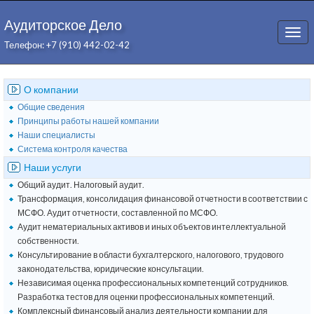
Аудиторское Дело
Togg
Телефон: +7 (910) 442-02-42
navi
О компании
Общие сведения
Принципы работы нашей компании
Наши специалисты
Система контроля качества
Наши услуги
Общий аудит. Налоговый аудит.
Трансформация, консолидация финансовой отчетности в соответствии с
МСФО. Аудит отчетности, составленной по МСФО.
Аудит нематериальных активов и иных объектов интеллектуальной
собственности.
Консультирование в области бухгалтерского, налогового, трудового
законодательства, юридические консультации.
Независимая оценка профессиональных компетенций сотрудников.
Разработка тестов для оценки профессиональных компетенций.
Комплексный финансовый анализ деятельности компании для