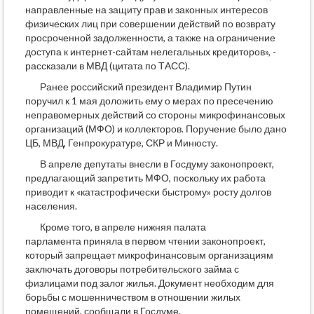
направленные на защиту прав и законных интересов
физических лиц при совершении действий по возврату
просроченной задолженности, а также на ограничение
доступа к интернет-сайтам нелегальных кредиторов», -
рассказали в МВД (цитата по ТАСС).
Ранее российский президент Владимир Путин
поручил к 1 мая доложить ему о мерах по пресечению
неправомерных действий со стороны микрофинансовых
организаций (МФО) и коллекторов. Поручение было дано
ЦБ, МВД, Генпрокуратуре, СКР и Минюсту.
В апреле депутаты внесли в Госдуму законопроект,
предлагающий запретить МФО, поскольку их работа
приводит к «катастрофически быстрому» росту долгов
населения.
Кроме того, в апреле нижняя палата
парламента приняла в первом чтении законопроект,
который запрещает микрофинансовым организациям
заключать договоры потребительского займа с
физлицами под залог жилья. Документ необходим для
борьбы с мошенничеством в отношении жилых
помещений, сообщали в Госдуме.