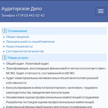
Аудиторское Дело
Togg
Телефон: +7 (910) 442-02-42
navi
О компании
Общие сведения
Принципы работы нашей компании
Наши специалисты
Система контроля качества
Наши услуги
Общий аудит. Налоговый аудит.
Трансформация, консолидация финансовой отчетности в соответствии с
МСФО. Аудит отчетности, составленной по МСФО.
Аудит нематериальных активов и иных объектов интеллектуальной
собственности.
Консультирование в области бухгалтерского, налогового, трудового
законодательства, юридические консультации.
Независимая оценка профессиональных компетенций сотрудников.
Разработка тестов для оценки профессиональных компетенций.
Комплексный финансовый анализ деятельности компании для