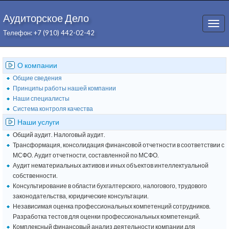
Аудиторское Дело
Togg
Телефон: +7 (910) 442-02-42
navi
О компании
Общие сведения
Принципы работы нашей компании
Наши специалисты
Система контроля качества
Наши услуги
Общий аудит. Налоговый аудит.
Трансформация, консолидация финансовой отчетности в соответствии с
МСФО. Аудит отчетности, составленной по МСФО.
Аудит нематериальных активов и иных объектов интеллектуальной
собственности.
Консультирование в области бухгалтерского, налогового, трудового
законодательства, юридические консультации.
Независимая оценка профессиональных компетенций сотрудников.
Разработка тестов для оценки профессиональных компетенций.
Комплексный финансовый анализ деятельности компании для