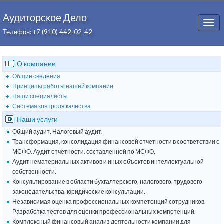
Аудиторское Дело
Togg
Телефон: +7 (910) 442-02-42
navi
О компании
Общие сведения
Принципы работы нашей компании
Наши специалисты
Система контроля качества
Наши услуги
Общий аудит. Налоговый аудит.
Трансформация, консолидация финансовой отчетности в соответствии с
МСФО. Аудит отчетности, составленной по МСФО.
Аудит нематериальных активов и иных объектов интеллектуальной
собственности.
Консультирование в области бухгалтерского, налогового, трудового
законодательства, юридические консультации.
Независимая оценка профессиональных компетенций сотрудников.
Разработка тестов для оценки профессиональных компетенций.
Комплексный финансовый анализ деятельности компании для