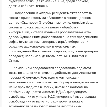
будет управляющая компания. Она, среди прочего,
должна собирать взносы.
Направления, в которых резидент может работать,
схожи с приоритетными областями в инновационном
центре «Сколково». Это облачные технологии, big data,
системы поиска, распознавания и обработки
информации, интеллектуальная робототехника и так
далее. Однако к ним добавляются еще три: продвижение
софта (включая компьютерные игры), киберспорт и
создание аудиовизуальных и музыкальных
произведений. Как отмечает издание, под такие критерии
попадает, например, деятельность МТС или Mail.ru
Group.
Компаниям предлагается предоставить ряд льгот –
также по аналогии с теми, что действуют для участников
проекта «Сколково». Речь идет о компенсации
таможенных пошлин при ввозе оборудования, если такое
же не производится в России, льготе по налогам на
прибыль, имущество и землю, НДФЛ, дивидендам,
освобождении от уплаты НДС, ускоренной амортизации,
освобождении от валютного контроля, а также о
возможности безвизового въезда иностранных