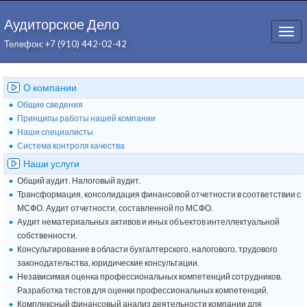
Аудиторское Дело
Togg
Телефон: +7 (910) 442-02-42
navi
О компании
Общие сведения
Принципы работы нашей компании
Наши специалисты
Система контроля качества
Наши услуги
Общий аудит. Налоговый аудит.
Трансформация, консолидация финансовой отчетности в соответствии с
МСФО. Аудит отчетности, составленной по МСФО.
Аудит нематериальных активов и иных объектов интеллектуальной
собственности.
Консультирование в области бухгалтерского, налогового, трудового
законодательства, юридические консультации.
Независимая оценка профессиональных компетенций сотрудников.
Разработка тестов для оценки профессиональных компетенций.
Комплексный финансовый анализ деятельности компании для