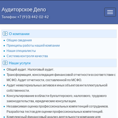
Аудиторское Дело
Togg
Телефон: +7 (910) 442-02-42
navi
О компании
Общие сведения
Принципы работы нашей компании
Наши специалисты
Система контроля качества
Наши услуги
Общий аудит. Налоговый аудит.
Трансформация, консолидация финансовой отчетности в соответствии с
МСФО. Аудит отчетности, составленной по МСФО.
Аудит нематериальных активов и иных объектов интеллектуальной
собственности.
Консультирование в области бухгалтерского, налогового, трудового
законодательства, юридические консультации.
Независимая оценка профессиональных компетенций сотрудников.
Разработка тестов для оценки профессиональных компетенций.
Комплексный финансовый анализ деятельности компании для