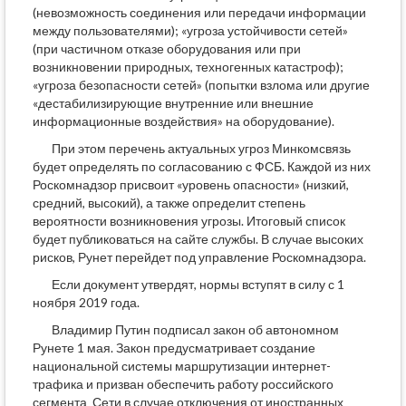
(невозможность соединения или передачи информации
между пользователями); «угроза устойчивости сетей»
(при частичном отказе оборудования или при
возникновении природных, техногенных катастроф);
«угроза безопасности сетей» (попытки взлома или другие
«дестабилизирующие внутренние или внешние
информационные воздействия» на оборудование).
При этом перечень актуальных угроз Минкомсвязь
будет определять по согласованию с ФСБ. Каждой из них
Роскомнадзор присвоит «уровень опасности» (низкий,
средний, высокий), а также определит степень
вероятности возникновения угрозы. Итоговый список
будет публиковаться на сайте службы. В случае высоких
рисков, Рунет перейдет под управление Роскомнадзора.
Если документ утвердят, нормы вступят в силу с 1
ноября 2019 года.
Владимир Путин подписал закон об автономном
Рунете 1 мая. Закон предусматривает создание
национальной системы маршрутизации интернет-
трафика и призван обеспечить работу российского
сегмента Сети в случае отключения от иностранных