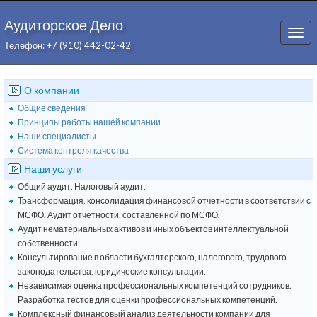
Аудиторское Дело
Togg
Телефон: +7 (910) 442-02-42
navi
О компании
Общие сведения
Принципы работы нашей компании
Наши специалисты
Система контроля качества
Наши услуги
Общий аудит. Налоговый аудит.
Трансформация, консолидация финансовой отчетности в соответствии с
МСФО. Аудит отчетности, составленной по МСФО.
Аудит нематериальных активов и иных объектов интеллектуальной
собственности.
Консультирование в области бухгалтерского, налогового, трудового
законодательства, юридические консультации.
Независимая оценка профессиональных компетенций сотрудников.
Разработка тестов для оценки профессиональных компетенций.
Комплексный финансовый анализ деятельности компании для