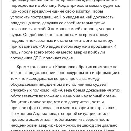
перекрестка на обочину. Когда приехала мама студентки,
Крикоров передал женщине свою визитку, чтобы
успокоить пострадавших. Но увидев на ней должность
владельца авто, девушка со своей матерью тут же
отказались от любой помощи с моей стороны, уверяет
судья. Он добавил, что в это же самое время к нему
подошли неизвестные и стали снимать его на камеру,
приговаривая: «Это видео потом ему же и продадим». И
лишь после всего этого на место аварии прибыли
сотрудники ДПС, поясняет судья.
Кроме того, адвокат Крикорова обратил внимание на
то, что в представлении Генпрокуроры нет информации о
том, что исследовался вопрос про связь между
обсуждаемым инцидентом и исполнением судьей
служебных полномочий: «А ведь бремя доказывания этих
обстоятельств возложено именно на надзорный орган».
Защитник подчеркнул, что его доверитель, хотя и
признает факт наезда, но с места аварии не скрывался.
По мнению Андрианова, в спорной ситуации стоило
провести экспертизы, чтобы исключить вероятность
инсценировки аварии: «Возможно, пешеход специально
остановился на переходе или сделал шаг назад. Никто