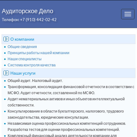
Аудиторское Дело
Togg
Телефон: +7 (910) 442-02-42
navi
О компании
Общие сведения
Принципы работы нашей компании
Наши специалисты
Система контроля качества
Наши услуги
Общий аудит. Налоговый аудит.
Трансформация, консолидация финансовой отчетности в соответствии с
МСФО. Аудит отчетности, составленной по МСФО.
Аудит нематериальных активов и иных объектов интеллектуальной
собственности.
Консультирование в области бухгалтерского, налогового, трудового
законодательства, юридические консультации.
Независимая оценка профессиональных компетенций сотрудников.
Разработка тестов для оценки профессиональных компетенций.
Комплексный финансовый анализ деятельности компании для