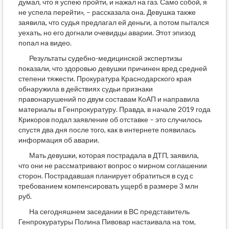
думал, что я успею пройти, и нажал на газ. Само собой, я
не успела перейти», – рассказала она. Девушка также
заявила, что судья предлагал ей деньги, а потом пытался
уехать, но его догнали очевидцы аварии. Этот эпизод
попал на видео.
Результаты судебно-медицинской экспертизы
показали, что здоровью девушки причинен вред средней
степени тяжести. Прокуратура Краснодарского края
обнаружила в действиях судьи признаки
правонарушений по двум составам КоАП и направила
материалы в Генпрокуратуру. Правда, в начале 2019 года
Крикоров подал заявление об отставке – это случилось
спустя два дня после того, как в интернете появилась
информация об аварии.
Мать девушки, которая пострадала в ДТП, заявила,
что они не рассматривают вопрос о мирном соглашении
сторон. Пострадавшая планирует обратиться в суд с
требованием компенсировать ущерб в размере 3 млн
руб.
На сегодняшнем заседании в ВС представитель
Генпрокуратуры Полина Пивовар настаивала на том,