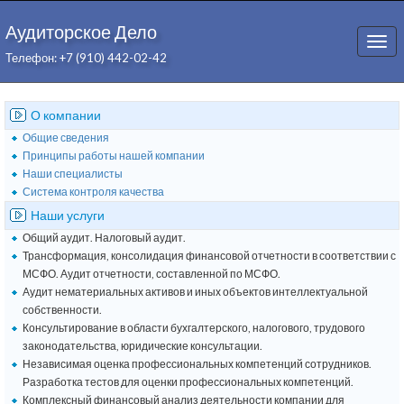
Аудиторское Дело
Togg
Телефон: +7 (910) 442-02-42
navi
О компании
Общие сведения
Принципы работы нашей компании
Наши специалисты
Система контроля качества
Наши услуги
Общий аудит. Налоговый аудит.
Трансформация, консолидация финансовой отчетности в соответствии с
МСФО. Аудит отчетности, составленной по МСФО.
Аудит нематериальных активов и иных объектов интеллектуальной
собственности.
Консультирование в области бухгалтерского, налогового, трудового
законодательства, юридические консультации.
Независимая оценка профессиональных компетенций сотрудников.
Разработка тестов для оценки профессиональных компетенций.
Комплексный финансовый анализ деятельности компании для