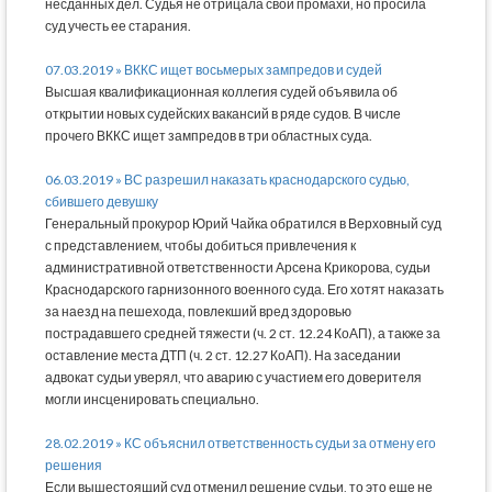
несданных дел. Судья не отрицала свои промахи, но просила
суд учесть ее старания.
07.03.2019 » ВККС ищет восьмерых зампредов и судей
Высшая квалификационная коллегия судей объявила об
открытии новых судейских вакансий в ряде судов. В числе
прочего ВККС ищет зампредов в три областных суда.
06.03.2019 » ВС разрешил наказать краснодарского судью,
сбившего девушку
Генеральный прокурор Юрий Чайка обратился в Верховный суд
с представлением, чтобы добиться привлечения к
административной ответственности Арсена Крикорова, судьи
Краснодарского гарнизонного военного суда. Его хотят наказать
за наезд на пешехода, повлекший вред здоровью
пострадавшего средней тяжести (ч. 2 ст. 12.24 КоАП), а также за
оставление места ДТП (ч. 2 ст. 12.27 КоАП). На заседании
адвокат судьи уверял, что аварию с участием его доверителя
могли инсценировать специально.
28.02.2019 » КС объяснил ответственность судьи за отмену его
решения
Если вышестоящий суд отменил решение судьи, то это еще не