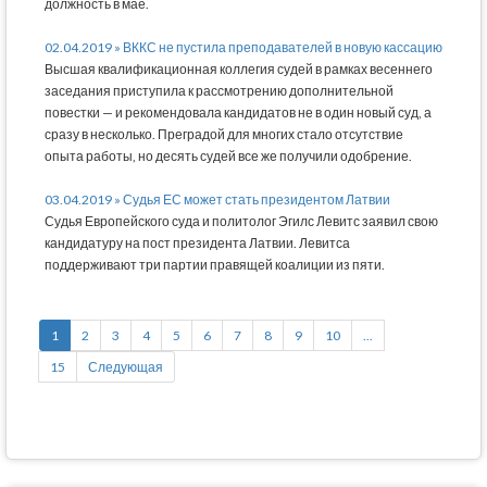
должность в мае.
02.04.2019 » ВККС не пустила преподавателей в новую кассацию
Высшая квалификационная коллегия судей в рамках весеннего
заседания приступила к рассмотрению дополнительной
повестки — и рекомендовала кандидатов не в один новый суд, а
сразу в несколько. Преградой для многих стало отсутствие
опыта работы, но десять судей все же получили одобрение.
03.04.2019 » Судья ЕС может стать президентом Латвии
Судья Европейского суда и политолог Эгилс Левитс заявил свою
кандидатуру на пост президента Латвии. Левитса
поддерживают три партии правящей коалиции из пяти.
1
2
3
4
5
6
7
8
9
10
...
15
Следующая