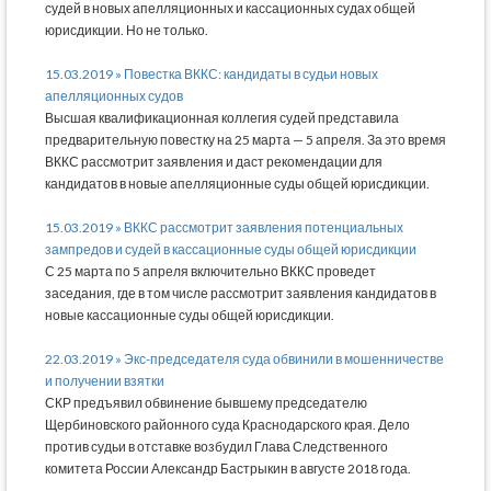
судей в новых апелляционных и кассационных судах общей
юрисдикции. Но не только.
15.03.2019 » Повестка ВККС: кандидаты в судьи новых
апелляционных судов
Высшая квалификационная коллегия судей представила
предварительную повестку на 25 марта — 5 апреля. За это время
ВККС рассмотрит заявления и даст рекомендации для
кандидатов в новые апелляционные суды общей юрисдикции.
15.03.2019 » ВККС рассмотрит заявления потенциальных
зампредов и судей в кассационные суды общей юрисдикции
С 25 марта по 5 апреля включительно ВККС проведет
заседания, где в том числе рассмотрит заявления кандидатов в
новые кассационные суды общей юрисдикции.
22.03.2019 » Экс-председателя суда обвинили в мошенничестве
и получении взятки
СКР предъявил обвинение бывшему председателю
Щербиновского районного суда Краснодарского края. Дело
против судьи в отставке возбудил Глава Следственного
комитета России Александр Бастрыкин в августе 2018 года.