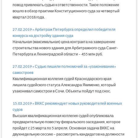
повод привлекать судью к ответственности. Такое положение
вошло в обзор практики Конституционного суда за четвертый
квартал 2018 года.
27.02.2019 » Арбитраж Петербурга определил победителя
конкурса на достройку здания суда
Начальная (максимальная) цена контракта на завершение
строительства нового здания для Арбитражного суда Санкт-
Петербурга и Ленинградской области – 455 млн руб.
27.02.2019 » Судью лишили полномочий за «узаконивание»
самостроев
Квалификационная коллегия судей Краснодарского края
лишила судейского статуса Александра Якименко, который
узаконивал самострои в Сочи. Объекты пойдут под снос.
15.03.2019 » ВККС рекомендует новых руководителей военных
судов
Высшая квалификационная коллегия судей опубликовала
предварительную повестку февральского заседания, которое
пройдет с 25 марта по 5 апреля. Основная задача ВККС на
двухнедельную сессию – рассмотреть кандидатов на должности