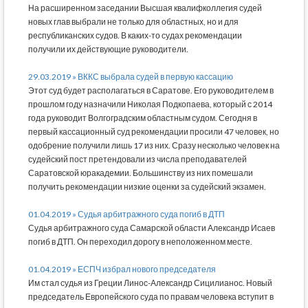
На расширенном заседании Высшая квалифколлегия судей
новых глав выбрали не только для областных, но и для
республиканских судов. В каких-то судах рекомендации
получили их действующие руководители.
29.03.2019 » ВККС выбрала судей в первую кассацию
Этот суд будет располагаться в Саратове. Его руководителем в
прошлом году назначили Николая Подкопаева, который с 2014
года руководит Волгоградским областным судом. Сегодня в
первый кассационный суд рекомендации просили 47 человек, но
одобрение получили лишь 17 из них. Сразу несколько человек на
судейский пост претендовали из числа преподавателей
Саратовской юракадемии. Большинству из них помешали
получить рекомендации низкие оценки за судейский экзамен.
01.04.2019 » Судья арбитражного суда погиб в ДТП
Судья арбитражного суда Самарской области Александр Исаев
погиб в ДТП. Он переходил дорогу в неположенном месте.
01.04.2019 » ЕСПЧ избрал нового председателя
Им стал судья из Греции Линос-Александр Сицилианос. Новый
председатель Европейского суда по правам человека вступит в