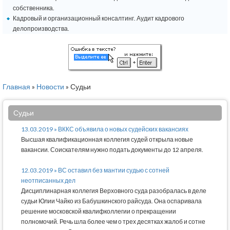
собственника.
Кадровый и организационный консалтинг. Аудит кадрового
делопроизводства.
Главная
»
Новости
» Судьи
Судьи
13.03.2019 » ВККС объявила о новых судейских вакансиях
Высшая квалификационная коллегия судей открыла новые
вакансии. Соискателям нужно подать документы до 12 апреля.
12.03.2019 » ВС оставил без мантии судью с сотней
неотписанных дел
Дисциплинарная коллегия Верховного суда разобралась в деле
судьи Юлии Чайко из Бабушкинского райсуда. Она оспаривала
решение московской квалифколлегии о прекращении
полномочий. Речь шла более чем о трех десятках жалоб и сотне