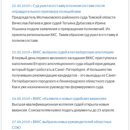
22.03.2019 » Суд ушел в отставку в полном составе после
оправдательного приговора полицейским
Председатель Молчановского районного суда Томской области
Вячеслав Лапаев и двое судей Татьяна Дубасова и Ирина
Усынина подали заявления о прекращении полномочий. Их
приняла региональная ККС. Таким образом суд ушел в отставку в
полном составе.
25.03.2019 » ВККС выбрала судей в петербургскую апелляцию
В первый день первого весеннего заседания ВККС приступила к
наполнению Второго апелляционного суда общей юрисдикции,
который будет работать в Санкт-Петербурге. И большинство
получивших рекомендацию кандидатов – это выходцы из Санкт-
Петербургского городского и Ленинградского областного судов.
Как и уже назначенное руководство формируемого суда.
26.03.2019 » ВККС объявила о новых судейских вакансиях
Высшая квалификационная коллегия судей открыла новые
вакансии. Соискателям нужно подать документы до 25 апреля.
27.03.2019 » ВККС выбрала новых руководителей областных
СОЮ