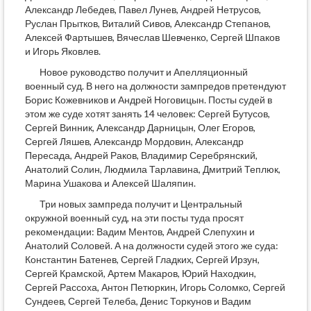
Александр Лебедев, Павел Лунев, Андрей Нетрусов,
Руслан Прытков, Виталий Сивов, Александр Степанов,
Алексей Фартышев, Вячеслав Шевченко, Сергей Шпаков
и Игорь Яковлев.
Новое руководство получит и Апелляционный
военный суд. В него на должности зампредов претендуют
Борис Кожевников и Андрей Ноговицын. Посты судей в
этом же суде хотят занять 14 человек: Сергей Бутусов,
Сергей Винник, Александр Дарницын, Олег Егоров,
Сергей Ляшев, Александр Мордовин, Александр
Пересада, Андрей Раков, Владимир Серебрянский,
Анатолий Солин, Людмила Тарлавина, Дмитрий Теплюк,
Марина Ушакова и Алексей Шаляпин.
Три новых зампреда получит и Центральный
окружной военный суд, на эти посты туда просят
рекомендации: Вадим Ментов, Андрей Слепухин и
Анатолий Соловей. А на должности судей этого же суда:
Константин Батенев, Сергей Гладких, Сергей Ирзун,
Сергей Крамской, Артем Макаров, Юрий Находкин,
Сергей Рассоха, Антон Петюркин, Игорь Соломко, Сергей
Сундеев, Сергей Телеба, Денис Торкунов и Вадим