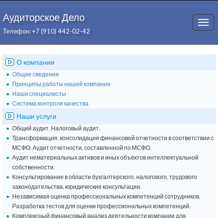
Аудиторское Дело
Togg
Телефон: +7 (910) 442-02-42
navi
О компании
Общие сведения
Принципы работы нашей компании
Наши специалисты
Система контроля качества
Наши услуги
Общий аудит. Налоговый аудит.
Трансформация, консолидация финансовой отчетности в соответствии с
МСФО. Аудит отчетности, составленной по МСФО.
Аудит нематериальных активов и иных объектов интеллектуальной
собственности.
Консультирование в области бухгалтерского, налогового, трудового
законодательства, юридические консультации.
Независимая оценка профессиональных компетенций сотрудников.
Разработка тестов для оценки профессиональных компетенций.
Комплексный финансовый анализ деятельности компании для