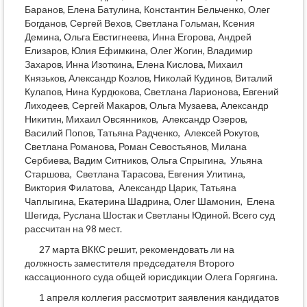
Баранов, Елена Батулина, Константин Бельченко, Олег
Богданов, Сергей Вехов, Светлана Гольман, Ксения
Демина, Ольга Евстигнеева, Инна Егорова, Андрей
Елизаров, Юлия Ефимкина, Олег Жогин, Владимир
Захаров, Инна Изоткина, Елена Кислова, Михаил
Князьков, Александр Козлов, Николай Кудинов, Виталий
Кулапов, Нина Курдюкова, Светлана Ларионова, Евгений
Лиходеев, Сергей Макаров, Ольга Музаева, Александр
Никитин, Михаил Овсянников, Александр Озеров,
Василий Попов, Татьяна Радченко, Алексей Рокутов,
Светлана Романова, Роман Севостьянов, Милана
Сербиева, Вадим Ситников, Ольга Спрыгина, Ульяна
Старшова, Светлана Тарасова, Евгения Улитина,
Виктория Филатова, Александр Царик, Татьяна
Чаплыгина, Екатерина Шадрина, Олег Шамонин, Елена
Шегида, Руслана Шостак и Светланы Юдиной. Всего суд
рассчитан на 98 мест.
27 марта ВККС решит, рекомендовать ли на
должность заместителя председателя Второго
кассационного суда общей юрисдикции Олега Горягина.
1 апреля коллегия рассмотрит заявления кандидатов