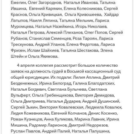
Емелин, Олег Загороднов, Наталья Иванова, Татьяна
Ившина, Евгений Карякин, Елена Колесникова, Сергей
Краснов, Ольга Кривицкая, Ольга Кривошеева, Хайдар
Латыпов, Наиля Ляпина, Татьяна Мельник, Лариса
Муромцева, Наталья Назейкина, Игорь Николаев,
Наталья Петрова, Алексей Плеханов, Олег Попов, Сергей
Рубанов, Станислав Семенцев, Роза Тароян, Лариса
Трескунова, Андрей Уланов, Елена Федотова, Лариса
Фризен, Ислам Шайхиев, Татьяна Шестакова, Элена
Штейн и Ольга Якимова.
4 апреля коллегия рассмотрит большое количество
заявок на должность судей в Восьмой кассационный суд
общей юрисдикции. Их подали: Лилия Аплина, Дмитрий
Безденежных, Ирина Билоград, Галина Благодатских,
Наталья Богдевич, Светлана Булычева, Светлана
Вульферт, Ольга Гребенщикова, Виктория Демидова,
Ольга Дмитриева, Наталья Дударев, Андрей Душинский,
Сергей Зыкин, Виктория Ковалевская, Людмила Ковалюк,
Лидия Кожевникова, Евгений Колчанов, Денис Косенко,
Роман Кузнецов, Анна Куликова, Марина Лавник, Ирина
Мишина, Радомир Ларионов, Дмитрий Недорезов,
Руслан Павлов, Андрей Палий, Наталья Папушина,