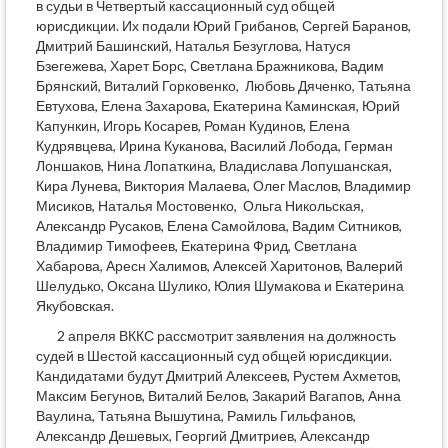
в судьи в Четвертый кассационный суд общей
юрисдикции. Их подали Юрий Грибанов, Сергей Баранов,
Дмитрий Башинский, Наталья Безуглова, Натуся
Бзегежева, Харет Борс, Светлана Бражникова, Вадим
Брянский, Виталий Горковенко, Любовь Дяченко, Татьяна
Евтухова, Елена Захарова, Екатерина Каминская, Юрий
Капункин, Игорь Косарев, Роман Кудинов, Елена
Кудрявцева, Ирина Куканова, Василий Лобода, Герман
Лоншаков, Нина Лопаткина, Владислава Лопушанская,
Кира Лунева, Виктория Малаева, Олег Маслов, Владимир
Мисиков, Наталья Мостовенко, Ольга Никольская,
Александр Русаков, Елена Самойлова, Вадим Ситников,
Владимир Тимофеев, Екатерина Фрид, Светлана
Хабарова, Аресн Халимов, Алексей Харитонов, Валерий
Шелудько, Оксана Шулико, Юлия Шумакова и Екатерина
Якубовская.
2 апреля ВККС рассмотрит заявления на должность
судей в Шестой кассационный суд общей юрисдикции.
Кандидатами будут Дмитрий Алексеев, Рустем Ахметов,
Максим Бегунов, Виталий Белов, Закарий Вагапов, Анна
Ваулина, Татьяна Вышутина, Рамиль Гильфанов,
Александр Дешевых, Георгий Дмитриев, Александр