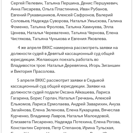
Сергей Пелевин, Татьяна Першина, Денис Першукевич,
Анна Писарева, Ольга Пластинина, Иван Рубанов,
Евгений Рукавишников, Алексей Сафронов, Валерий
Соловьев, Надежда Суворова, Наталья Умыскова, Галина
Фоменко, Татьяна Фролова, Татьяна Хамнуева, Элла
Ценева, Наталья Череватенко, Татьяна Чернова, Елена
Чистякова, Татьяна Чунькова и Евгения Яковлева.
4 же апреля ВККС намерена рассмотреть заявки на
должности судей в Девятый кассационный суд общей
юрисдикции. Желающих поехать работать во
Владивосток трое: Наталья Деревягина, Игорь Зиганшин
и Виктория Прасолова.
5 апреля ВККС рассмотрит заявки в Седьмой
кассационный суд общей юрисдикции. Заявки на
должности судей подали Оксана Айкашева, Лариса
Гагарина, Борис Горлач, Наталья Гречкань, Алексей
Елыкомов, Лариса Ермолаева, Андрей Заварихин, Ануза
Загайнова, Елена Зеленова, Елена Кукарцева, Вячеслав
Курченко, Владимир Лавров, Наталья Малоедовой,
Елизавета Писаренко, Надежда Потехина, Елена Рогова,
Константин Сергеев, Петр Степанов, Ирина Тульская,