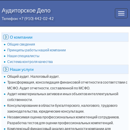
Аудиторское Дело
Togg
Телефон: +7 (910) 442-02-42
navi
О компании
Общие сведения
Принципы работы нашей компании
Наши специалисты
Система контроля качества
Наши услуги
Общий аудит. Налоговый аудит.
Трансформация, консолидация финансовой отчетности в соответствии с
МСФО. Аудит отчетности, составленной по МСФО.
Аудит нематериальных активов и иных объектов интеллектуальной
собственности.
Консультирование в области бухгалтерского, налогового, трудового
законодательства, юридические консультации.
Независимая оценка профессиональных компетенций сотрудников.
Разработка тестов для оценки профессиональных компетенций.
Комплексный финансовый анализ деятельности компании для