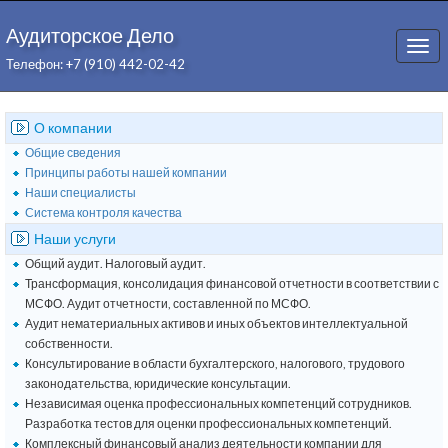
Аудиторское Дело
Togg
Телефон: +7 (910) 442-02-42
navi
О компании
Общие сведения
Принципы работы нашей компании
Наши специалисты
Система контроля качества
Наши услуги
Общий аудит. Налоговый аудит.
Трансформация, консолидация финансовой отчетности в соответствии с
МСФО. Аудит отчетности, составленной по МСФО.
Аудит нематериальных активов и иных объектов интеллектуальной
собственности.
Консультирование в области бухгалтерского, налогового, трудового
законодательства, юридические консультации.
Независимая оценка профессиональных компетенций сотрудников.
Разработка тестов для оценки профессиональных компетенций.
Комплексный финансовый анализ деятельности компании для