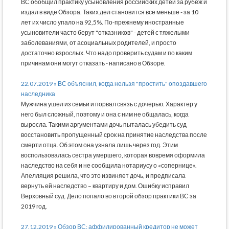
ВС обобщил практику усыновления российских детей за рубеж и
издал в виде Обзора. Таких дел становится все меньше - за 10
лет их число упало на 92,5%. По-прежнему иностранные
усыновители часто берут "отказников" - детей с тяжелыми
заболеваниями, от асоциальных родителей, и просто
достаточно взрослых. Что надо проверить судам и по каким
причинам они могут отказать - написано в Обзоре.
22.07.2019 » ВС объяснил, когда нельзя "простить" опоздавшего
наследника
Мужчина ушел из семьи и порвал связь с дочерью. Характер у
него был сложный, поэтому и она с ним не общалась, когда
выросла. Такими аргументами дочь пыталась убедить суд
восстановить пропущенный срок на принятие наследства после
смерти отца. Об этом она узнала лишь через год. Этим
воспользовалась сестра умершего, которая вовремя оформила
наследство на себя и не сообщила нотариусу о «сопернице».
Апелляция решила, что это извиняет дочь, и предписала
вернуть ей наследство – квартиру и дом. Ошибку исправил
Верховный суд. Дело попало во второй обзор практики ВС за
2019 год.
27.12.2019 » Обзор ВС: аффилированный кредитор не может