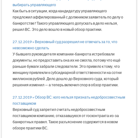
выбирать управляющего
Как быть в ситуации, когда кандидатуру управляющего
предложил аффилированный с должником заявитель по делу о
банкротстве? Такого управляющего допускать в дело нельзя,
решил ВС. Это дело вошло в новый обзор практики.
27.12.2019 » Верховный суд разрешил не отвечать за то, что
невозможно сделать
У бывшего руководителя компании-банкрота истребовали
документы, но предоставить она их не смогла, потому что ещё
раньше бумаги забрали следователи. Это привело к тому, что
женщину привлекли к субсидиарной ответственности на сотни
миллионов рублей. Дело дошло до Верховного суда, который
решения изменил — а теперь включил спор в обзор практики.
27.12.2019 » Обзор ВС: кого нельзя признать недобросовестным
поставщиком
Верховный суд запретил считать недобросовестным
поставщиком компанию, отказавшуюся от госконтракта из-за
банкротных правил. Такое разъяснение содержится в новом
обзоре практики ВС.