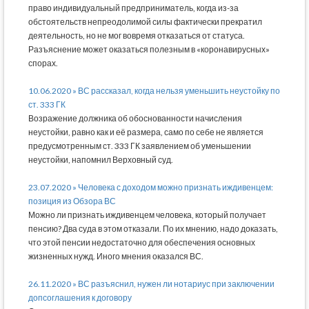
право индивидуальный предприниматель, когда из-за
обстоятельств непреодолимой силы фактически прекратил
деятельность, но не мог вовремя отказаться от статуса.
Разъяснение может оказаться полезным в «коронавирусных»
спорах.
10.06.2020 » ВС рассказал, когда нельзя уменьшить неустойку по
ст. 333 ГК
Возражение должника об обоснованности начисления
неустойки, равно как и её размера, само по себе не является
предусмотренным ст. 333 ГК заявлением об уменьшении
неустойки, напомнил Верховный суд.
23.07.2020 » Человека с доходом можно признать иждивенцем:
позиция из Обзора ВС
Можно ли признать иждивенцем человека, который получает
пенсию? Два суда в этом отказали. По их мнению, надо доказать,
что этой пенсии недостаточно для обеспечения основных
жизненных нужд. Иного мнения оказался ВС.
26.11.2020 » ВС разъяснил, нужен ли нотариус при заключении
допсоглашения к договору