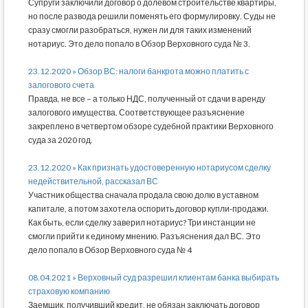
Супруги заключили договор о долевом строительстве квартиры,
но после развода решили поменять его формулировку. Суды не
сразу смогли разобраться, нужен ли для таких изменений
нотариус. Это дело попало в Обзор Верховного суда № 3.
23.12.2020 » Обзор ВС: налоги банкрота можно платить с
залогового счета
Правда, не все – а только НДС, полученный от сдачи в аренду
залогового имущества. Соответствующее разъяснение
закреплено в четвертом обзоре судебной практики Верховного
суда за 2020 год.
23.12.2020 » Как признать удостоверенную нотариусом сделку
недействительной, рассказал ВС
Участник общества сначала продала свою долю в уставном
капитале, а потом захотела оспорить договор купли-продажи.
Как быть, если сделку заверил нотариус? Три инстанции не
смогли прийти к единому мнению. Разъяснения дал ВС. Это
дело попало в Обзор Верховного суда № 4
08.04.2021 » Верховный суд разрешил клиентам банка выбирать
страховую компанию
Заемщик, получивший кредит, не обязан заключать договор