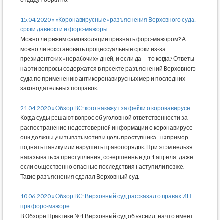
15.04.2020 » «Коронавирусные» разъяснения Верховного суда:
сроки давности и форс-мажоры
Можно ли режим самоизоляции признать форс-мажором? А
можно ли восстановить процессуальные сроки из-за
президентских «нерабочих» дней, и если да — то когда? Ответы
на эти вопросы содержатся в проекте разъяснений Верховного
суда по применению антикоронавирусных мер и последних
законодательных поправок.
21.04.2020 » Обзор ВС: кого накажут за фейки о коронавирусе
Когда суды решают вопрос об уголовной ответственности за
распостранение недостоверной информации о коронавирусе,
они должны учитывать мотив и цель преступника - например,
поднять панику или нарушить правопорядок. При этом нельзя
наказывать за преступления, совершенные до 1 апреля, даже
если общественно опасные последствия наступили позже.
Такие разъяснения сделал Верховный суд.
10.06.2020 » Обзор ВС: Верховный суд рассказал о правах ИП
при форс-мажоре
В Обзоре Практики №1 Верховный суд объяснил, на что имеет