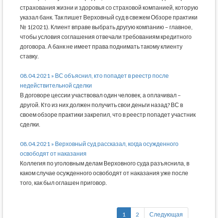
страхования жизни и здоровья со страховой компанией, которую
указал банк. Так пишет Верховный суд в свежем Обзоре практики
№ 1(2021). Клиент вправе выбрать другую компанию – главное,
чтобы условия соглашения отвечали требованиям кредитного
договора. А банк не имеет права поднимать такому клиенту
ставку.
08.04.2021 » ВС объяснил, кто попадет в реестр после
недействительной сделки
В договоре цессии участвовал один человек, а оплачивал –
другой. Кто из них должен получить свои деньги назад? ВС в
своем обзоре практики закрепил, что в реестр попадет участник
сделки.
08.04.2021 » Верховный суд рассказал, когда осужденного
освободят от наказания
Коллегия по уголовным делам Верховного суда разъяснила, в
каком случае осужденного освободят от наказания уже после
того, как был оглашен приговор.
1
2
Следующая