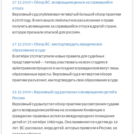
27.12.2019 » Обзор ВС: возвращаем деньги за сорвавшийся
отпуск
Верховный суд опубликовал четвёртый большой обзор практики
в 2019 году. В него вошло любопытное разъяснение о праве
получить возмещение за сорвавшийся отпуск в другой стране,
которую признали опасной для россиян.
27.12.2019 » Обзор ВС: как подтвердить юридическое
образование в суде
В октябре 2019 вступили новые правила для судебных
представителей — теперь участвовать на всех стадиях в
арбитражном процессе и на поздних в гражданском могут лишь
образованные юристы. Верховный суд в четвертом обзоре
практики разъяснил, как подтвердить свое образование в суде.
23.12.2019 » Верховный суд рассказал о возвращении детей в
Россию
Верховный суд выпустил обзор практики рассмотрения судами
дел о возвращении ребёнка на основании Конвенции о
гражданско-правовых аспектах международного похищения
детей от 25 октября 1980 года. Она применяется к детям до 16
лет. ВС рассказал, когда детей, которых привезли в Россию, не
отдадут обратно.