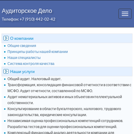
Аудиторское Дело
Togg
Телефон: +7 (910) 442-02-42
navi
О компании
Общие сведения
Принципы работы нашей компании
Наши специалисты
Система контроля качества
Наши услуги
Общий аудит. Налоговый аудит.
Трансформация, консолидация финансовой отчетности в соответствии с
МСФО. Аудит отчетности, составленной по МСФО.
Аудит нематериальных активов и иных объектов интеллектуальной
собственности.
Консультирование в области бухгалтерского, налогового, трудового
законодательства, юридические консультации.
Независимая оценка профессиональных компетенций сотрудников.
Разработка тестов для оценки профессиональных компетенций.
Комплексный финансовый анализ деятельности компании для